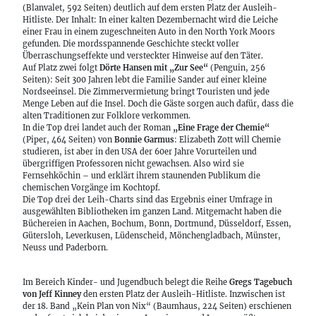
(Blanvalet, 592 Seiten) deutlich auf dem ersten Platz der Ausleih-
Hitliste. Der Inhalt: In einer kalten Dezembernacht wird die Leiche
einer Frau in einem zugeschneiten Auto in den North York Moors
gefunden. Die mordsspannende Geschichte steckt voller
Überraschungseffekte und versteckter Hinweise auf den Täter.
Auf Platz zwei folgt
Dörte Hansen mit „Zur See“
(Penguin, 256
Seiten): Seit 300 Jahren lebt die Familie Sander auf einer kleine
Nordseeinsel. Die Zimmervermietung bringt Touristen und jede
Menge Leben auf die Insel. Doch die Gäste sorgen auch dafür, dass die
alten Traditionen zur Folklore verkommen.
In die Top drei landet auch der Roman
„Eine Frage der Chemie“
(Piper, 464 Seiten) von
Bonnie Garmus
: Elizabeth Zott will Chemie
studieren, ist aber in den USA der 60er Jahre Vorurteilen und
übergriffigen Professoren nicht gewachsen. Also wird sie
Fernsehköchin – und erklärt ihrem staunenden Publikum die
chemischen Vorgänge im Kochtopf.
Die Top drei der Leih-Charts sind das Ergebnis einer Umfrage in
ausgewählten Bibliotheken im ganzen Land. Mitgemacht haben die
Büchereien in Aachen, Bochum, Bonn, Dortmund, Düsseldorf, Essen,
Gütersloh, Leverkusen, Lüdenscheid, Mönchengladbach, Münster,
Neuss und Paderborn.
Im Bereich Kinder- und Jugendbuch belegt die Reihe
Gregs Tagebuch
von Jeff Kinney
den ersten Platz der Ausleih-Hitliste. Inzwischen ist
der 18. Band „Kein Plan von Nix“ (Baumhaus, 224 Seiten) erschienen