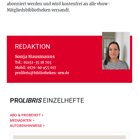
abonniert werden und wird kostenfrei an alle vbnw-
Mitgliedsbibliotheken versandt.
REDAKTION
Sonja Hausmanns
Tel.:
02151-35 18 703
Mobil:
0176-60 955 017
prolibris@bibliotheken-nrw.de
PRO
LIBRIS
EINZELHEFTE
ABO & PROBEHEFT >
MEDIADATEN >
AUTORENHINWEISE >