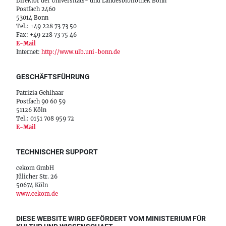
Direktor der Universitäts- und Landesbibliothek Bonn
Postfach 2460
53014 Bonn
Tel.: +49 228 73 73 50
Fax: +49 228 73 75 46
E-Mail
Internet:
http://www.ulb.uni-bonn.de
GESCHÄFTSFÜHRUNG
Patrizia Gehlhaar
Postfach 90 60 59
51126 Köln
Tel.: 0151 708 959 72
E-Mail
TECHNISCHER SUPPORT
cekom GmbH
Jülicher Str. 26
50674 Köln
www.cekom.de
DIESE WEBSITE WIRD GEFÖRDERT VOM MINISTERIUM FÜR