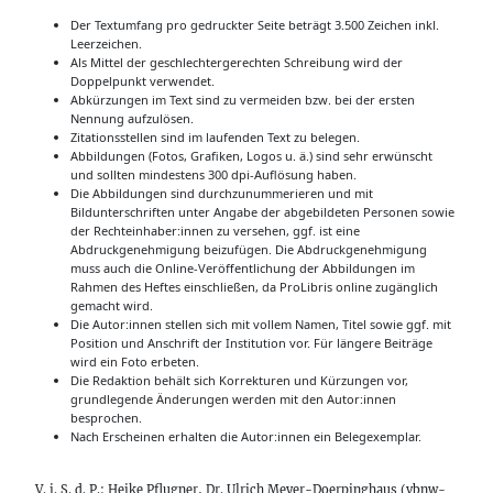
Der Textumfang pro gedruckter Seite beträgt 3.500 Zeichen inkl.
Leerzeichen.
Als Mittel der geschlechtergerechten Schreibung wird der
Doppelpunkt verwendet.
Abkürzungen im Text sind zu vermeiden bzw. bei der ersten
Nennung aufzulösen.
Zitationsstellen sind im laufenden Text zu belegen.
Abbildungen (Fotos, Grafiken, Logos u. ä.) sind sehr erwünscht
und sollten mindestens 300 dpi-Auflösung haben.
Die Abbildungen sind durchzunummerieren und mit
Bildunterschriften unter Angabe der abgebildeten Personen sowie
der Rechteinhaber:innen zu versehen, ggf. ist eine
Abdruckgenehmigung beizufügen. Die Abdruckgenehmigung
muss auch die Online-Veröffentlichung der Abbildungen im
Rahmen des Heftes einschließen, da ProLibris online zugänglich
gemacht wird.
Die Autor:innen stellen sich mit vollem Namen, Titel sowie ggf. mit
Position und Anschrift der Institution vor. Für längere Beiträge
wird ein Foto erbeten.
Die Redaktion behält sich Korrekturen und Kürzungen vor,
grundlegende Änderungen werden mit den Autor:innen
besprochen.
Nach Erscheinen erhalten die Autor:innen ein Belegexemplar.
V. i. S. d. P.: Heike Pflugner, Dr. Ulrich Meyer-Doerpinghaus (vbnw-