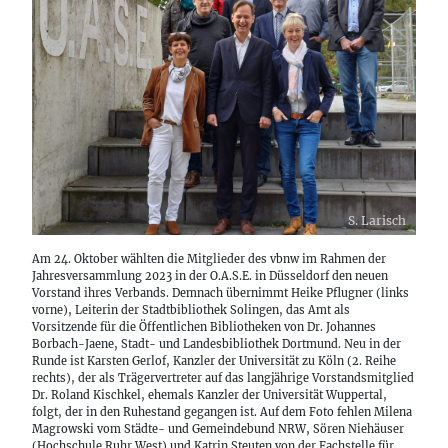
S. Larisch
Am 24. Oktober wählten die Mitglieder des vbnw im Rahmen der
Jahresversammlung 2023 in der O.A.S.E. in Düsseldorf den neuen
Vorstand ihres Verbands. Demnach übernimmt Heike Pflugner
(links
vorne), Leiterin der Stadtbibliothek Solingen, das Amt als
Vorsitzende für die Öffentlichen Bibliotheken von Dr. Johannes
Borbach-Jaene, Stadt- und Landesbibliothek Dortmund. Neu in der
Runde ist Karsten Gerlof, Kanzler der Universität zu Köln (2. Reihe
rechts), der als Trägervertreter auf das langjährige Vorstandsmitglied
Dr. Roland Kischkel, ehemals Kanzler der Universität Wuppertal,
folgt, der in den Ruhestand gegangen ist. Auf dem Foto fehlen Milena
Magrowski vom Städte- und Gemeindebund NRW, Sören Niehäuser
(Hochschule Ruhr West) und Katrin Steuten von der Fachstelle für