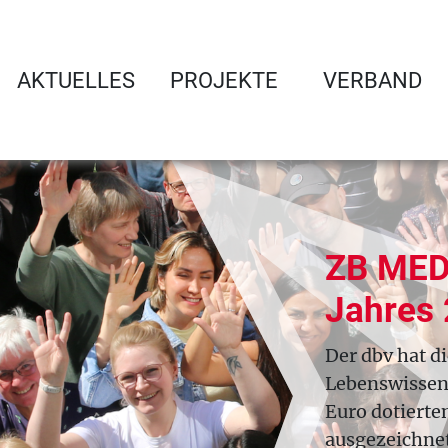
AKTUELLES
PROJEKTE
VERBAND
ZB MED ist Bibliothek 
Jahres 2026
Der dbv hat die ZB MED – Informationsz
Lebenswissenschaften in Köln mit dem mi
Euro dotierten Preis „Bibliothek des Jahr
ausgezeichnet. Wir gratulieren herzlich!