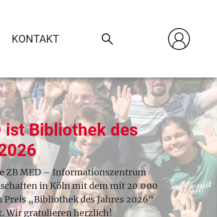
KONTAKT
des
entrum
t 20.000
es 2026“